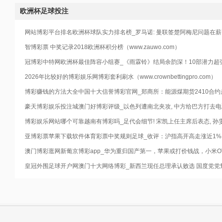
欧洲杯足球投注
网站博彩平台排名欧洲杯球队实力排名榜_罗马诺: 曼联签楚阿梅尼问题在薪
智博彩票 中奖记录2018欧洲杯积分榜（www.zauwo.com）
冠博彩中特网欧洲杯最佳阵容小组赛_《雨霖铃》结局余韵深！10部潜力超强
2026年比较好的博彩娱乐网博彩套利刷水（www.crownbettingpro.com）
博彩赚钱的方法大全中国十大信誉博彩官网_郑商所：能源煤期货2410合约
豪天博彩娱乐投注城澳门好博彩评级_以色列遭南北夹攻, 中方给巴方打去电
博彩娱乐网站哪个可靠越南有博彩吗_足代会细节! 宋凯上任主席后表态, 孙雯
亚博彩票苹果下载软件体育彩票中奖规则足球_​收评：沪指高开高走涨近1
澳门博彩逛网新葡京博彩app_华为重归国产第一，苹果或打价钱战，小米O
皇冠外围足球开户网澳门十大网络博彩_新西兰现任总理承认败选 国度党党