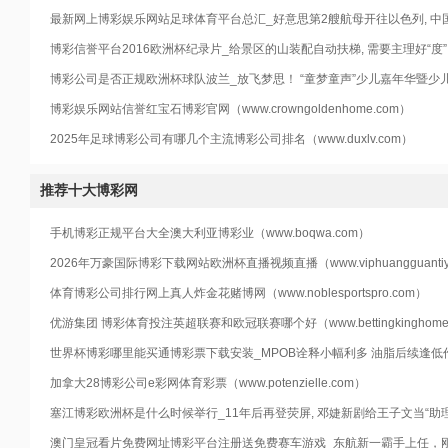
最新网上博彩娱乐网站足球体育平台总汇_好意思第2艘航母开往以色列, 中
博彩信誉平台2016欧洲杯纪录片_给景区的山装配自动扶梯, 需要主理好“度”
博彩公司是否正规欧洲杯球队波兰_放飞梦思！ “童梦童声”少儿嘉年华暨少
博彩娱乐网站信誉红宝石博彩官网（www.crowngoldenhome.com）
2025年足球博彩公司有哪几个主流博彩公司排名（www.duxlv.com）
推荐十大博彩网
手机博彩正规平台大全澳大利亚博彩业（www.boqwa.com）
2026年万豪国际博彩下载网站欧洲杯直播视频直播（www.viphuangguantiyuw
体育博彩公司排行网上真人炸金花赌博网（www.noblesportspro.com）
优游集团 博彩体育投注英超联赛和欧冠联赛哪个好（www.bettingkinghome
世界杯博彩哪里能买通博彩票下载安装_MPOB诠释小幅利多 油脂后续逢低
加拿大28博彩公司e彩网体育彩票（www.potenzielle.com）
塞江博彩欧洲杯是什么时候举行_11年后再登荧屏, 邓婕新剧给王子文当“助理
澳门皇冠看片免费网址博彩平台注册送免费赛车游戏_东航新一霸手上任，刚