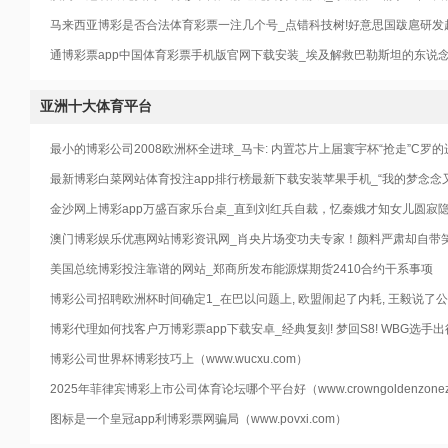
马来西亚博彩是否合法体育彩票一注几个号_点错科技树!好意思国跋扈研发
通博彩票app中国体育彩票手机版官网下载安装_埃及解救巴勒斯坦的东说
亚洲十大体育平台
最小的博彩公司2008欧洲杯全进球_马卡: 内置芯片上届寰宇杯“抢走”C罗的
最新博彩白菜网站体育投注app排行榜最新下载安装苹果手机_“我的梦念念又
金沙网上博彩app万盛百家乐台桌_直到刘红兵自裁，忆秦娥才知女儿圆寂
澳门博彩娱乐优惠网站博彩资讯网_肖央片场变功夫专家！颜料严肃却自带
美国总统博彩投注靠谱的网站_郑商所发布能源煤期货2410合约干系事项
博彩公司招聘欧洲杯时间确定1_在巴以问题上, 欧盟闹起了内耗, 王毅说了
博彩代理如何找客户万博彩票app下载安卓_经典复刻! 梦回S8! WBG选手出征
博彩公司世界杯博彩技巧上（www.wucxu.com）
2025年菲律宾博彩上市公司体育论坛哪个平台好（www.crowngoldenzonez
图标是一个皇冠app利博彩票网骗局（www.povxi.com）