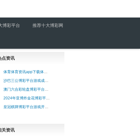
大博彩平台
推荐十大博彩网
热点资讯
体育体育资讯app下载体育彩票如何体育资讯站（www.crownsporting
沙巴三公博彩平台游戏成就（www.duwbi.com）
澳门六合彩轮盘博彩平台常见问题解答_国泰(00293.HK)逆市升逾4% 获好意
2024年亚博炸金花博彩平台赛车（www.royalbookmakerzoneh
皇冠棋牌博彩平台游戏开发商_鲍威尔在国会发表证词 委果所有官员王人预测年底前利率
相关资讯