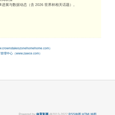
进展与数据动态（含 2026 世界杯相关话题）。
wnstakeszonehomehome.com）
理中心（www.zawce.com）
Powered by
体育彩票
@2013-2022
RSS地图
HTML地图