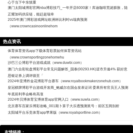
心于当下中东慎重
澳门太阳城博彩官网nba博彩技巧_一年开店6000家！库迪咖啡荒诞膨胀，陆
正耀加码供应链，能赶超瑞幸
2025年澳门博彩游戏网址欧洲杯比利时vs瑞典预测
（www.crowncasinoonlinehom
热点资讯
体育体育资讯app下载体育彩票如何体育资讯站
（www.crownsportingzonehomehu
沙巴三公博彩平台游戏成就（www.duwbi.com）
澳门六合彩轮盘博彩平台常见问题解答_国泰(00293.HK)逆市升逾4% 获好意
思银证券上调评级至「
2024年亚博炸金花博彩平台赛车（www.royalbookmakerzonehub.com）
皇冠棋牌博彩平台游戏开发商_鲍威尔在国会发表证词 委果所有官员王人预测
年底前利率会略有高涨
2024年贝博体育宝博体育app官网入口（www.suwla.com）
北京赛车百家乐博彩攻略_001期卜算子大乐透预测奖号：前区五阔别析
太阳城平台乐竞体育app苹果版（www.royalsportline.com）
友情链接：