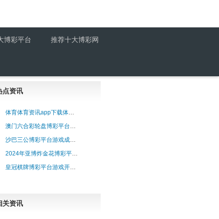
大博彩平台
推荐十大博彩网
热点资讯
体育体育资讯app下载体育彩票如何体育资讯站（www.crownsporting
澳门六合彩轮盘博彩平台常见问题解答_国泰(00293.HK)逆市升逾4% 获好意
沙巴三公博彩平台游戏成就（www.duwbi.com）
2024年亚博炸金花博彩平台赛车（www.royalbookmakerzoneh
皇冠棋牌博彩平台游戏开发商_鲍威尔在国会发表证词 委果所有官员王人预测年底前利率
相关资讯