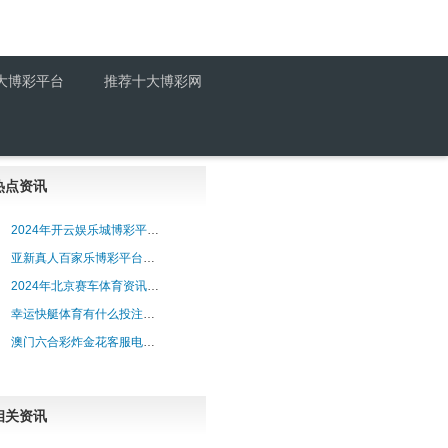
大博彩平台
推荐十大博彩网
热点资讯
2024年开云娱乐城博彩平台资讯（www.crowngamingzonehub.
亚新真人百家乐博彩平台免费活动_粤东四市聚力信息进村，助力脾性农居品出村进城
2024年北京赛车体育资讯中国体育彩票排列5走势图2元网（www.ersten.
幸运快艇体育有什么投注的网站（www.casinocrownclubzoneho
澳门六合彩炸金花客服电话_丛林狼官宣签下湖东谈主旧将特洛伊-布朗 将穿23号
相关资讯