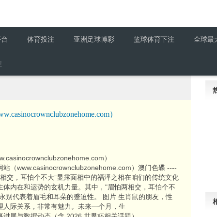
平台
体育投注
亚洲足球博彩
篮球体育下注
全球最
注
ocrownclubzonehome.com）
nocrownclubzonehome.com）
casinocrownclubzonehome.com）澳门色碟 ----
---------- “眉怕两相交，耳怕个不大”显露面相中的福泽之相在咱们的传统文化
主体内在和运势的玄机力量。其中，"眉怕两相交，耳怕个不
永别代表着眉毛和耳朵的蹙迫性。 图片 生肖鼠的朋友，性
理人际关系，非常有魅力。未来一个月，生
进展与数据动态（含 2026 世界杯相关话题）。