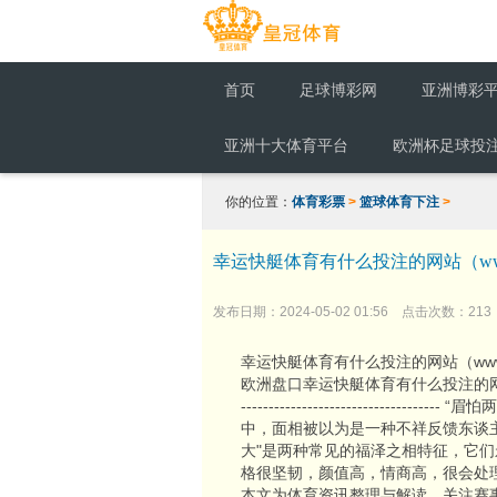
首页
足球博彩网
亚洲博彩
亚洲十大体育平台
欧洲杯足球投
你的位置：
体育彩票
>
篮球体育下注
>
幸运快艇体育有什么投注的网站（www.casin
发布日期：2024-05-02 01:56 点击次数：213
幸运快艇体育有什么投注的网站（www.casi
欧洲盘口幸运快艇体育有什么投注的网站（www.
--------------------------
中，面相被以为是一种不祥反馈东谈
大"是两种常见的福泽之相特征，它们
格很坚韧，颜值高，情商高，很会处
本文为体育资讯整理与解读，关注赛事