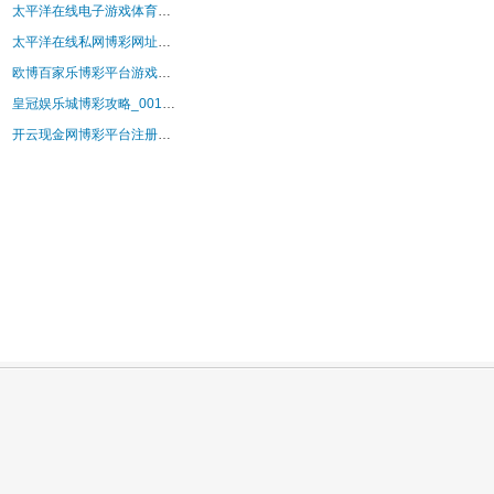
太平洋在线电子游戏体育彩票超级大乐透1_有钱也不可！揭秘大巴黎“无脑”举止：解姆
太平洋在线私网博彩网址注册送分_3月23日，庆职公体代表队与陇东学院公体代表队比
欧博百家乐博彩平台游戏胜率_儿童也会得抑郁症？出现这9种行径要警惕
皇冠娱乐城博彩攻略_001期范闲大乐透预测奖号：前区012路分析
开云现金网博彩平台注册送免费赌场_世界冠军陷“浴缸门”风云，疑“肛珠”舞弊，被收