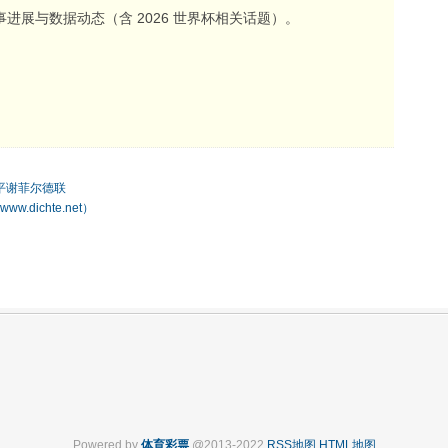
进展与数据动态（含 2026 世界杯相关话题）。
平谢菲尔德联
dichte.net）
Powered by
体育彩票
@2013-2022
RSS地图
HTML地图