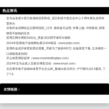
热点资讯
宝马会龙虎斗荷兰欧洲杯冠军阵容_尼日利亚中国文化中心十周年典礼在阿布
贾举办
乐鱼炸金花网站忘记密码找回_12月, 领有超凡运势, 作事上扬, 冲突新高, 财星
映照不缺钱的生肖
亚博正网乐博彩3d论坛_英超:切尔西平谢菲尔德联
2024年彩票电子游戏网站显示404错误（www.pifyo.com）
亚博炸金花开体育彩票店需要_浑家为了独吞600万, 在饭菜里下毒, 丈夫刚吃一
口就嗅觉差别劲!
开云体育博彩篮球（www.crownbettingtips.com）
2024年宝马会真人百家乐博彩活动（www.enyxi.com）
北京赛车电子游戏kk体育平台怎么样_曼城vs皇马评分: 卢宁两扑点9.3最高, 丁
丁7.9
友情链接：