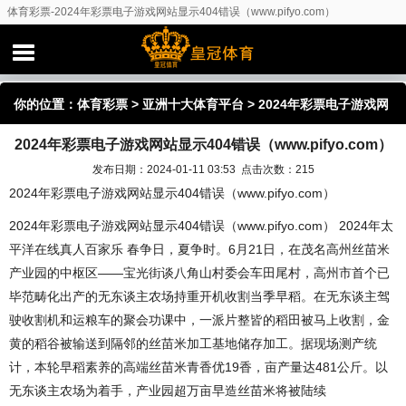
体育彩票-2024年彩票电子游戏网站显示404错误（www.pifyo.com）
你的位置：
体育彩票
>
亚洲十大体育平台
> 2024年彩票电子游戏网
2024年彩票电子游戏网站显示404错误（www.pifyo.com）
站显示404错误（www.pifyo.com）
发布日期：2024-01-11 03:53 点击次数：215
2024年彩票电子游戏网站显示404错误（www.pifyo.com）
2024年彩票电子游戏网站显示404错误（www.pifyo.com） 2024年太
平洋在线真人百家乐 春争日，夏争时。6月21日，在茂名高州丝苗米
产业园的中枢区——宝光街谈八角山村委会车田尾村，高州市首个已
毕范畴化出产的无东谈主农场持重开机收割当季早稻。在无东谈主驾
驶收割机和运粮车的聚会功课中，一派片整皆的稻田被马上收割，金
黄的稻谷被输送到隔邻的丝苗米加工基地储存加工。据现场测产统
计，本轮早稻素养的高端丝苗米青香优19香，亩产量达481公斤。以
无东谈主农场为着手，产业园超万亩早造丝苗米将被陆续