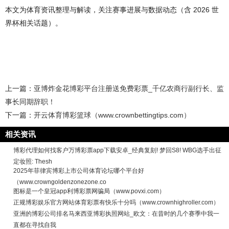
本文为体育资讯整理与解读，关注赛事进展与数据动态（含 2026 世
界杯相关话题）。
上一篇：
亚博炸金花博彩平台注册送免费彩票_千亿农商行副行长、监
事长同期辞职！
下一篇：
开云体育博彩篮球（www.crownbettingtips.com）
相关资讯
博彩代理如何找客户万博彩票app下载安卓_经典复刻! 梦回S8! WBG选手出征
定妆照: Thesh
2025年菲律宾博彩上市公司体育论坛哪个平台好
（www.crowngoldenzonezone.co
图标是一个皇冠app利博彩票网骗局（www.povxi.com）
正规博彩娱乐官方网站体育彩票有快乐十分吗（www.crownhighroller.com）
亚洲的博彩公司排名马来西亚博彩执照网站_欧文：在昔时的几个赛季中我一
直都在寻找自我