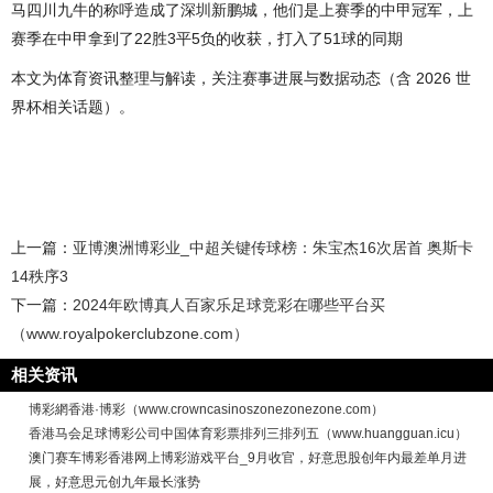
马四川九牛的称呼造成了深圳新鹏城，他们是上赛季的中甲冠军，上
赛季在中甲拿到了22胜3平5负的收获，打入了51球的同期
本文为体育资讯整理与解读，关注赛事进展与数据动态（含 2026 世
界杯相关话题）。
上一篇：
亚博澳洲博彩业_中超关键传球榜：朱宝杰16次居首 奥斯卡
14秩序3
下一篇：
2024年欧博真人百家乐足球竞彩在哪些平台买
（www.royalpokerclubzone.com）
相关资讯
博彩網香港·博彩（www.crowncasinoszonezonezone.com）
香港马会足球博彩公司中国体育彩票排列三排列五（www.huangguan.icu）
澳门赛车博彩香港网上博彩游戏平台_9月收官，好意思股创年内最差单月进
展，好意思元创九年最长涨势