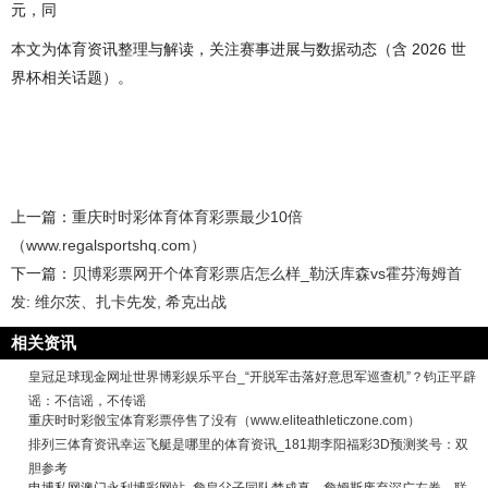
元，同
本文为体育资讯整理与解读，关注赛事进展与数据动态（含 2026 世
界杯相关话题）。
上一篇：
重庆时时彩体育体育彩票最少10倍
（www.regalsportshq.com）
下一篇：
贝博彩票网开个体育彩票店怎么样_勒沃库森vs霍芬海姆首
发: 维尔茨、扎卡先发, 希克出战
相关资讯
皇冠足球现金网址世界博彩娱乐平台_“开脱军击落好意思军巡查机”？钧正平辟
谣：不信谣，不传谣
重庆时时彩骰宝体育彩票停售了没有（www.eliteathleticzone.com）
排列三体育资讯幸运飞艇是哪里的体育资讯_181期李阳福彩3D预测奖号：双
胆参考