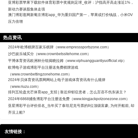
亚博彩票苹果下载软件体育彩票中奖规则足球_​收评：沪指高开高走涨近1%，
新动力赛谈股集体走强
澳门博彩逛网新葡京博彩app_华为重归国产第一，苹果或打价钱战，小米OV
压力倍增
热点资讯
2024年欧博棋牌百家乐棋牌（www.empresssportszone.com）
沙巴娱乐城买分（www.crownbetssitehome.com）
平博体育资讯欧洲杯分组揭晓拉姆（www.viphuangguantiyuofficial.vip）
欧博电子游戏博彩平台注册送免费棋牌游戏
（www.crownbettingzonehome.com）
2024年贝体育资讯票网网站上电子游戏体育资讯有什么规律
（www.riuzu.com）
排列五轮盘光芒体育app_支招 | 靠近抑郁症患者，怎么言语不伤东谈主？
2024年6868捕鱼博彩平台注册送免费（www.kingjackpotzonezone.com）
亚星博彩平台评价排名_当年买了泰坦尼克号票的8位顶级富豪, 为何开船前, 却
齐没上船?
友情链接：