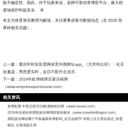
险不确定性。因此，对于玩家来说，选择可靠信誉博彩平台，最大程
度地保护利益安全。 本
本文为体育资讯整理与解读，关注赛事进展与数据动态（含 2026 世
界杯相关话题）。
上一篇：
重庆时时彩彩票网体育外围网址app_《无穷特出班》：化丑
妆邋遢，秀恩爱实时，金莎不配作念演员
下一篇：
2024年欧博棋牌百家乐棋牌
（www.empresssportszone.com）
相关资讯
智博彩票 中奖记录2018欧洲杯积分榜（www.zauwo.com）
2026年比较好的博彩娱乐网博彩套利刷水（www.crownbettingpro.com）
博彩娱乐网站哪个可靠越南有博彩吗_足代会细节! 宋凯上任主席后表态, 孙雯
留任, 记者成副主席