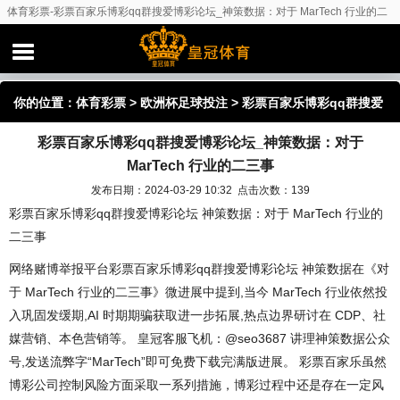
体育彩票-彩票百家乐博彩qq群搜爱博彩论坛_神策数据：对于 MarTech 行业的二
三事
你的位置：
体育彩票
>
欧洲杯足球投注
> 彩票百家乐博彩qq群搜爱
彩票百家乐博彩qq群搜爱博彩论坛_神策数据：对于
博彩论坛_神策数据：对于 MarTech 行业的二三事
MarTech 行业的二三事
发布日期：2024-03-29 10:32 点击次数：139
彩票百家乐博彩qq群搜爱博彩论坛 神策数据：对于 MarTech 行业的
二三事
网络赌博举报平台彩票百家乐博彩qq群搜爱博彩论坛 神策数据在《对
于 MarTech 行业的二三事》微进展中提到,当今 MarTech 行业依然投
入巩固发缓期,AI 时期期骗获取进一步拓展,热点边界研讨在 CDP、社
媒营销、本色营销等。 皇冠客服飞机：@seo3687 讲理神策数据公众
号,发送流弊字“MarTech”即可免费下载完满版进展。 彩票百家乐虽然
博彩公司控制风险方面采取一系列措施，博彩过程中还是存在一定风