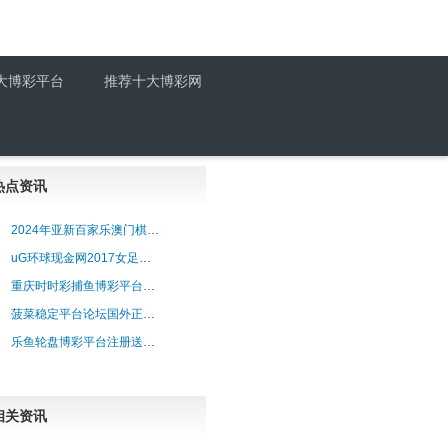
大博彩平台
推荐十大博彩网
热点资讯
2024年亚新百家乐澳门棋牌线上网站（www.crownsportshome.c
uG环球现金网2017女足欧洲杯_后卫东说念主满为患！新疆大清洗，阿尔斯兰投靠阿
重庆时时彩捕鱼博彩平台游戏相关书籍_颖儿付辛博为儿子庆生，男帅女好意思幸福一家东
菠菜稳定平台论坛国外正规的博彩娱乐网_TVB前旦角大晒V字脸近照，重回颜值岑岭！
乐鱼轮盘博彩平台注册送免费体验_你抢不到的五月天、周杰伦门票，都去哪了
相关资讯