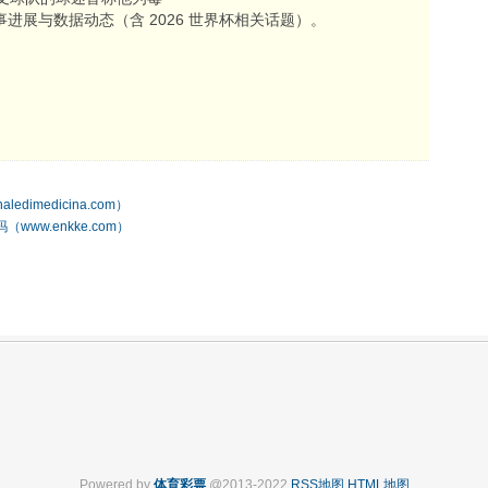
进展与数据动态（含 2026 世界杯相关话题）。
dimedicina.com）
www.enkke.com）
Powered by
体育彩票
@2013-2022
RSS地图
HTML地图