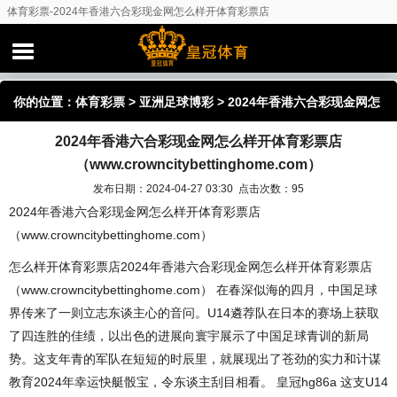
体育彩票-2024年香港六合彩现金网怎么样开体育彩票店
（www.crowncitybettinghome.com）
你的位置：
体育彩票
>
亚洲足球博彩
> 2024年香港六合彩现金网怎
2024年香港六合彩现金网怎么样开体育彩票店
么样开体育彩票店（www.crowncitybettinghome.com）
（www.crowncitybettinghome.com）
发布日期：2024-04-27 03:30 点击次数：95
2024年香港六合彩现金网怎么样开体育彩票店
（www.crowncitybettinghome.com）
怎么样开体育彩票店2024年香港六合彩现金网怎么样开体育彩票店
（www.crowncitybettinghome.com） 在春深似海的四月，中国足球
界传来了一则立志东谈主心的音问。U14遴荐队在日本的赛场上获取
了四连胜的佳绩，以出色的进展向寰宇展示了中国足球青训的新局
势。这支年青的军队在短短的时辰里，就展现出了苍劲的实力和计谋
教育2024年幸运快艇骰宝，令东谈主刮目相看。 皇冠hg86a 这支U14