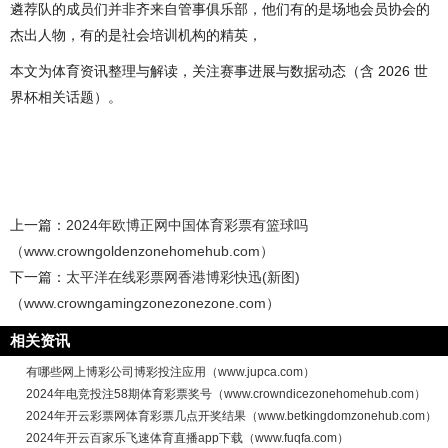
遴荐队的成员们并非齐来自管事俱乐部，他们有的是场地会员协会的
杰出人物，有的是社会培训机构的精英，
本文为体育资讯整理与解读，关注赛事进展与数据动态（含 2026 世
界杯相关话题）。
上一篇：
2024年欧博正网中国体育彩票有篮球吗
（www.crowngoldenzonehomehub.com）
下一篇：
太平洋在线彩票网香港博彩快迅(新图)
（www.crowngamingzonezonezone.com）
相关资讯
有哪些网上博彩公司博彩投注应用（www.jupca.com）
2024年电竞投注58期体育彩票奖号（www.crowndicezonehomehub.com）
2024年开云彩票网体育彩票几点开奖结果（www.betkingdomzonehub.com）
2024年开云百家乐飞速体育直播app下载（www.fuqfa.com）