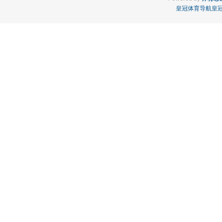
皇冠体育导航
皇