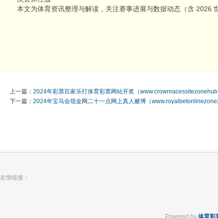
本文为体育资讯整理与解读，关注赛事进展与数据动态（含 2026
上一篇：
2024年彩票百家乐打体育彩票网站开奖（www.crownracessitezonehub
下一篇：
2024年宝马会现金网二十一点网上真人赌博（www.royalbetonlinezonez
友情链接：
Powered by
体育彩