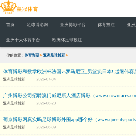
首页
足球博彩网
亚洲博彩平台
体育投注
亚洲
亚洲十大体育平台
欧洲杯足球投注
你的位置：
体育彩票
>
亚洲足球博彩
>
体育博彩和数学欧洲杯法国vs罗马尼亚_男篮负日本! 赵继伟赛后
亚洲足球博彩
2026-07-04
广州博彩公司招聘澳门威尼斯人酒店博彩（www.crownraces.co
亚洲足球博彩
2026-06-23
葡京博彩网真实吗足球博彩外围app哪个好（www.queenlysportsch
亚洲足球博彩
2026-06-09