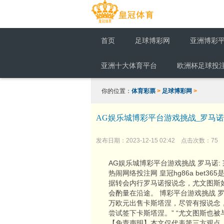
首页
足球博彩网
亚洲博彩
亚洲十大体育平台
欧洲杯足球投
你的位置：
体育彩票
>
足球博彩网
>
AG娱乐城博彩平台游戏挑战_罗马诺:
发布日期：2023-12-15 02:42 点击次数：75
AG娱乐城博彩平台游戏挑战 罗马诺:
热闹网络投注网 皇冠hg86a bet3
据转会内行罗马诺报说念，尤文图斯
会酌量在沿途。 博彩平台游戏挑战 
万欧元出售卡斯塔涅，尽管有报说念
尝试签下卡斯塔涅。” “尤文图斯也
【免责声明】本文仅代表第三方观点