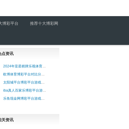
大博彩平台
推荐十大博彩网
热点资讯
2024年亚星棋牌乐视体育app tv（www.crowndicezonezon
欧博体育博彩平台对比分析（www.crowncasinoclubzonezone
太阳城平台博彩平台游戏成就_迪普科技(300768.SZ)：公司交换机有因循光口
iba真人百家乐博彩平台游戏周边产品_隔断与台湾自贸协定！蔡英文当局收到“凶讯”
乐鱼现金网博彩平台游戏技巧_财华社集团(08317.HK)：已接获合共12份灵验
相关资讯