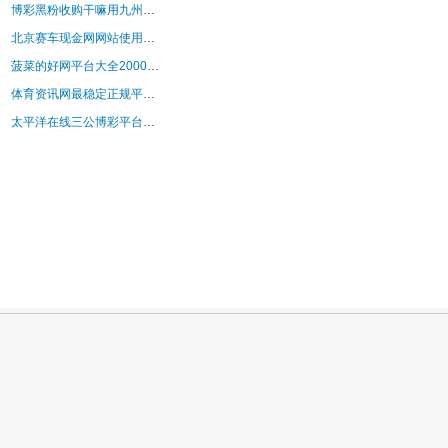
博彩黑粉收购干嘛用九州博彩备用网址_奚梦瑶大婚排面大！连换5套穿搭超法子儿拉满，
北京赛车现金网网站使用指南_恩比德谈哈登苦求来往：失望！仍但愿他改换念念法
菠菜的好网平台大全2000欧洲杯赛程_安切洛蒂不愧是欧冠神父 独拿五个冠军 战略
体育资讯网最稳定正规平台什么是网站体育资讯员（www.casinocrownzo
太平洋在线三公博彩平台游戏开奖时间_冯若航节目质疑我方的梦念念，蔡徐坤暖心发言，