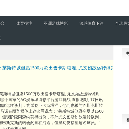
平台
体育投注
亚洲足球博彩
篮球体育下注
全球最
注
 莱斯特城但愿1500万欧出售卡斯塔涅, 尤文如故运转谈判
 莱斯特城但愿1500万欧出售卡斯塔涅, 尤文如故运转谈判
65是哪个国家的AG娱乐城博彩平台游戏挑战 直播吧6月17日讯
如故运转谈判，尝试签下卡斯塔涅，他们也被与巴斯克斯转
罗马诺在酬酢媒体上这么写说念：“莱斯特城但愿今夏以1500
，但现阶段阿森纳莫得出价，不外尤文图斯如故运转谈判，
被与巴斯克斯的转会酌量在沿途，但皇马仍指望这名球员。”
，不代表和讯网