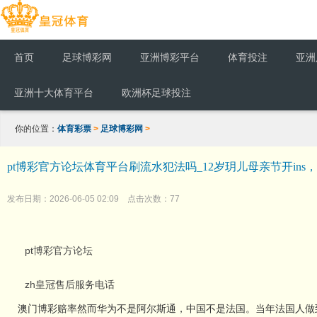
首页
足球博彩网
亚洲博彩平台
体育投注
亚洲
亚洲十大体育平台
欧洲杯足球投注
你的位置：
体育彩票
>
足球博彩网
>
pt博彩官方论坛体育平台刷流水犯法吗_12岁玥儿母亲节开i
发布日期：2026-06-05 02:09 点击次数：77
pt博彩官方论坛
zh皇冠售后服务电话
澳门博彩赔率然而华为不是阿尔斯通，中国不是法国。当年法国人做