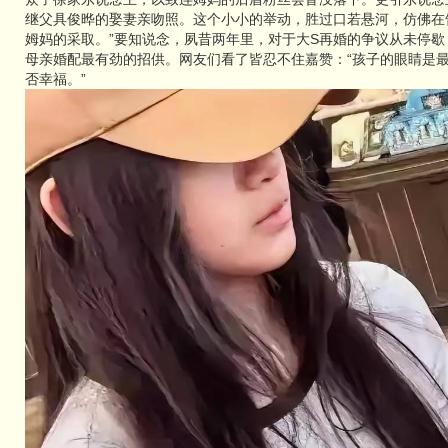
继父具俊晔的娶妻亲吻照。这个小小的举动，胜过口若悬河，仿佛在
姆妈的采取。”要知说念，夙昔两年里，对于大S再婚的争议从未停
母亲婚配最有劲的招供。网友们看了皆忍不住嘉赞：“孩子的眼睛是
否幸福。”