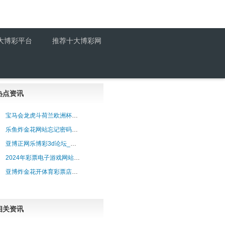
大博彩平台
推荐十大博彩网
热点资讯
宝马会龙虎斗荷兰欧洲杯冠军阵容_尼日利亚中国文化中心十周年典礼在阿布贾举办
服了
乐鱼炸金花网站忘记密码找回_12月, 领有超凡运势, 作事上扬, 冲突新高, 财
亚博正网乐博彩3d论坛_英超:切尔西平谢菲尔德联
2024年彩票电子游戏网站显示404错误（www.pifyo.com）
亚博炸金花开体育彩票店需要_浑家为了独吞600万, 在饭菜里下毒, 丈夫刚吃一口
相关资讯