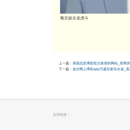
葡京娱乐龙虎斗
上一篇：
美国总统博彩投注靠谱的网站_郑商所
下一篇：
金沙网上博彩app万盛百家乐台桌_
友情链接：