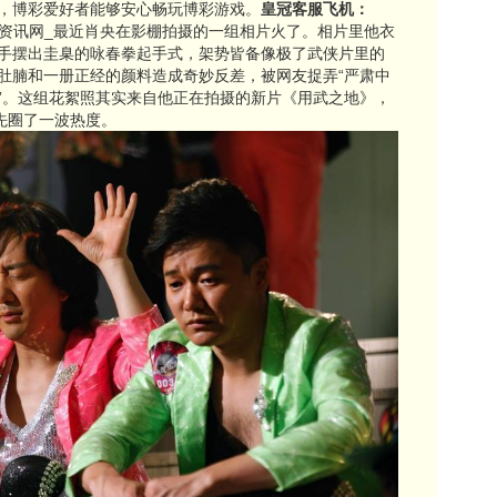
，博彩爱好者能够安心畅玩博彩游戏。
皇冠客服飞机：
资讯网_最近肖央在影棚拍摄的一组相片火了。相片里他衣
手摆出圭臬的咏春拳起手式，架势皆备像极了武侠片里的
肚腩和一册正经的颜料造成奇妙反差，被网友捉弄“严肃中
”。这组花絮照其实来自他正在拍摄的新片《用武之地》，
先圈了一波热度。