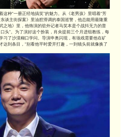
这种“一册正经地搞笑”的魅力。从《老男孩》里唱着“芳
唐东谈主街探案》里油腔滑调的泰国巡警，他总能用最隆重
武之地》里，他饰演的驻外记者马笑本是个战抖无力的普
口口头”。为了演好这个扮装，肖央提前三个月进组教练，每
学习了沙漠糊口学问。导演申奥闪现，有场戏需要他在矿
才达到条目，“别看他平时爱开打趣，一到镜头前就像换了