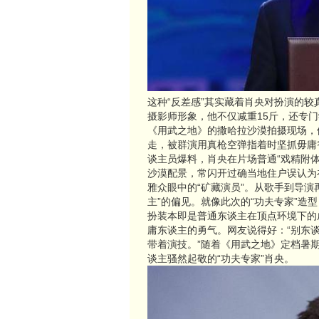
这种“反差感”其实藏着肖央对扮演的
摄影师形象，他不仅减重15斤，还专
《用武之地》的撒哈拉沙漠拍摄现场，他
走，被群演用真枪空弹指着时坚抓毋庸
谈主员爆料，肖央在片场普通“戏精附
沙漠配景，常闪开过确当地住户误认为
雅众眼中的“矿藏演员”。从歌手到导演
主”的偏见。就像此次的“功夫专家”造
扮装本即是普通东谈主在顶点环境下的
庸东谈主的勇气。网友说得好：“别东
带着演技。”随着《用武之地》定档暑
谈主骚然起敬的“功夫专家”肖央。