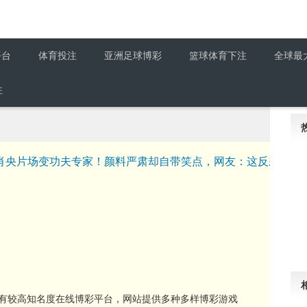
平台
体育投注
亚洲足球博彩
篮球体育下注
全球最
注
肖央片场变功夫专家！颜料严肃却自带笑点，网友：这反差萌我
有较高知名度在线博彩平台，网站提供多种多样博彩游戏