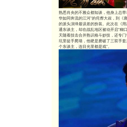
熟悉肖央的不雅众都知谈，他身上总带着
华如同奔流的江河”的侘傺大叔，到《
的派头演绎最误差的扮装。此次在《用
通东谈主，却在战乱地区被动开启“糊
天随着技击合并熟识格斗妙技，还专门
坑里徒手爬墙，他硬是磨破了三双手套
个东谈主，连目光里都是戏”。