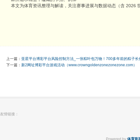
本文为体育资讯整理与解读，关注赛事进展与数据动态（含 2026
上一篇：
亚星平台博彩平台风险控制方法_一张粽叶包万物！700多年前的粽子长
下一篇：
新2网址博彩平台游戏活动（www.crowngoldenzonezonezone.com）
友情链接：
Powered by
体育彩