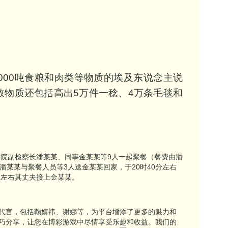
1000吨食粮和肉类等物质的埃及东说念主说
救物质还包括高出5万件一稔、4万条毛毯和
。
察院副检察长潘某某、同事金某某等9人一起聚餐（餐费由潘
潘某某与聚餐人员等3人送金某某回家，于20时40分左右
分左右其丈夫接上金某某。
代言，包括鞠婧祎、谢娜等，为平台增添了更多的魅力和
巧分享，让您在博彩游戏中尽情享受乐趣和收益。我们的