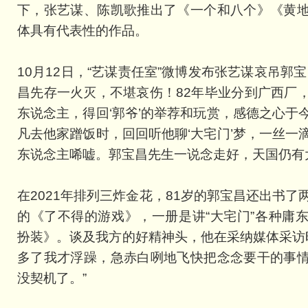
下，张艺谋、陈凯歌推出了《一个和八个》《黄
体具有代表性的作品。
10月12日，“艺谋责任室”微博发布张艺谋哀吊郭
昌先存一火灭，不堪哀伤！82年毕业分到广西厂
东说念主，得回‘郭爷’的举荐和玩赏，感德之心于
凡去他家蹭饭时，回回听他聊‘大宅门’梦，一丝一
东说念主唏嘘。郭宝昌先生一说念走好，天国仍有
在2021年排列三炸金花，81岁的郭宝昌还出书
的《了不得的游戏》，一册是讲“大宅门”各种庸
扮装》。谈及我方的好精神头，他在采纳媒体采访时
多了我才浮躁，急赤白咧地飞快把念念要干的事
没契机了。”