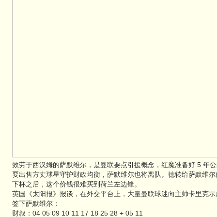
效劳于西汉姆的萨默维尔，是曼联要点引援概念，红魔准备好 5 年
要出售方丈球星守护财政均衡，萨默维尔也将离队。德转给萨默维尔的估
下杯之后，这个价钱很难买到荷兰左边锋。
英国《太阳报》报谈，在外交平台上，大量曼联球迷向主帅卡里克示
签下萨默维尔：
财叔：04 05 09 10 11 17 18 25 28 + 05 11