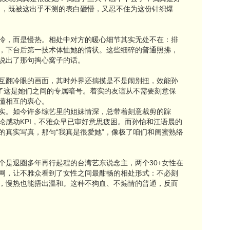
叫，既被这出乎不测的表白砸懵，又忍不住为这份针织爆
冷，而是慢热。相处中对方的暖心细节其实无处不在：排
，下台后第一技术体恤她的情状。这些细碎的普通照拂，
说出了那句掏心窝子的话。
互翻冷眼的画面，其时外界还揣摸是不是闹别扭，效能孙
实了这是她们之间的专属暗号。着实的友谊从不需要刻意保
懂相互的衷心。
实。如今许多综艺里的姐妹情深，总带着刻意裁剪的踪
论感动KPI，不雅众早已审好意思疲困。而孙怡和江语晨的
的真实写真，那句“我真是很爱她”，像极了咱们和闺蜜熟络
个是退圈多年再行起程的台湾艺东说念主，两个30+女性在
网，让不雅众看到了女性之间最酣畅的相处形式：不必刻
，慢热也能捂出温和。这种不狗血、不煽情的普通，反而