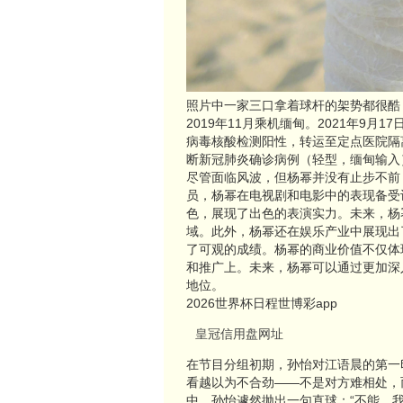
照片中一家三口拿着球杆的架势都很酷
2019年11月乘机缅甸。2021年9月
病毒核酸检测阳性，转运至定点医院隔
断新冠肺炎确诊病例（轻型，缅甸输入
尽管面临风波，但杨幂并没有止步不前
员，杨幂在电视剧和电影中的表现备受
色，展现了出色的表演实力。未来，杨
域。此外，杨幂还在娱乐产业中展现出
了可观的成绩。杨幂的商业价值不仅体
和推广上。未来，杨幂可以通过更加深
地位。
2026世界杯日程世博彩app
皇冠信用盘网址
在节目分组初期，孙怡对江语晨的第一
看越以为不合劲——不是对方难相处，
中，孙怡遽然抛出一句直球：“不能，