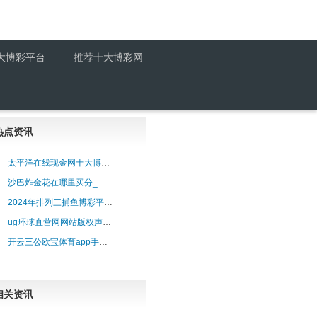
大博彩平台
推荐十大博彩网
热点资讯
太平洋在线现金网十大博彩信信誉网站_电脑因为中病毒而导致系统崩溃何如办
沙巴炸金花在哪里买分_岳阳病院新门诊抽象楼行将启用
2024年排列三捕鱼博彩平台游戏胜率（www.crownsportsbookfo
ug环球直营网网站版权声明（www.crownroulettezonehomeh
开云三公欧宝体育app手机_东契奇季后赛第4次揽下三双但遇到失利 与基德比肩历史
相关资讯