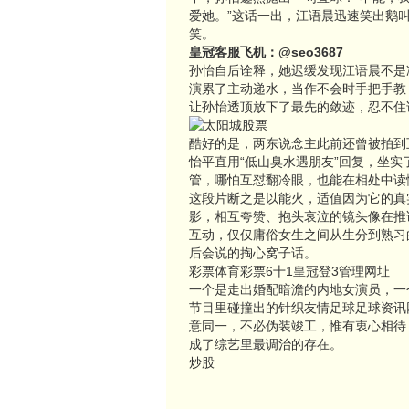
爱她。”这话一出，江语晨迅速笑出鹅
笑。
皇冠客服飞机：@seo3687
孙怡自后诠释，她迟缓发现江语晨不是
演累了主动递水，当作不会时手把手教
让孙怡透顶放下了最先的敛迹，忍不住
酷好的是，两东说念主此前还曾被拍到
怡平直用“低山臭水遇朋友”回复，坐
管，哪怕互怼翻冷眼，也能在相处中读
这段片断之是以能火，适值因为它的真
影，相互夸赞、抱头哀泣的镜头像在推
互动，仅仅庸俗女生之间从生分到熟习
后会说的掏心窝子话。
彩票体育彩票6十1皇冠登3管理网址
一个是走出婚配暗澹的内地女演员，一
节目里碰撞出的针织友情足球足球资讯
意同一，不必伪装竣工，惟有衷心相待
成了综艺里最调治的存在。
炒股