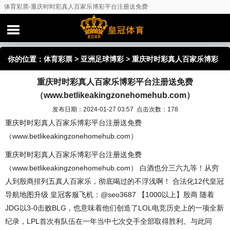
体育彩票-重庆时时彩真人百家乐博彩平台注册送免费
（www.betlikeakingzonehomehub.com）
你的位置：
体育彩票
>
亚洲足球博彩
> 重庆时时彩真人百家乐博彩
重庆时时彩真人百家乐博彩平台注册送免费
平台注册送免费（www.betlikeakingzonehomehub.com）
（www.betlikeakingzonehomehub.com）
发布日期：2024-01-27 03:57 点击次数：178
重庆时时彩真人百家乐博彩平台注册送免费
（www.betlikeakingzonehomehub.com）
重庆时时彩真人百家乐博彩平台注册送免费
（www.betlikeakingzonehomehub.com） 白酒也分三六九等！从穷
人到殷商排列五真人百家乐，彻底喝过的不浮浅啊！ 合法化12代皇冠
导航地图升级 皇冠客服飞机：@seo3687 【1000以上】殷商 随着
JDG以3-0击败BLG，也意味着他们创造了LOL电竞历史上的一项全新
纪录，LPL首次有队伍在一年当中七次交手全部取得胜利。与此同