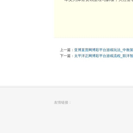
上一篇：
亚博直营网博彩平台游戏玩法_中衡策画
下一篇：
太平洋正网博彩平台游戏流程_联洋智能控
友情链接：