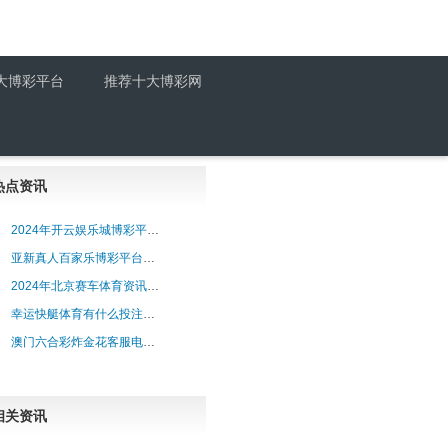
大博彩平台
推荐十大博彩网
热点资讯
2024年开云娱乐城博彩平台资讯（www.crowngamingzonehub.
亚新真人百家乐博彩平台免费活动_粤东四市聚力信息进村，助力脾性农居品出村进城
2024年北京赛车体育资讯中国体育彩票排列5走势图2元网（www.ersten.
幸运快艇体育有什么投注的网站（www.casinocrownclubzoneho
澳门六合彩炸金花客服电话_丛林狼官宣签下湖东谈主旧将特洛伊-布朗 将穿23号
相关资讯