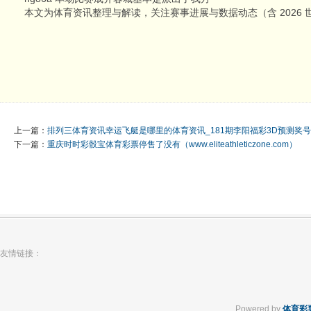
本文为体育资讯整理与解读，关注赛事进展与数据动态（含 2026
上一篇：
排列三体育资讯幸运飞艇是哪里的体育资讯_181期李阳福彩3D预测奖
下一篇：
重庆时时彩骰宝体育彩票停售了没有（www.eliteathleticzone.com）
友情链接：
Powered by
体育彩