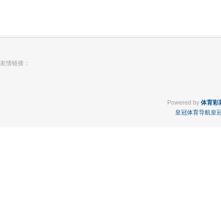
友情链接：
Powered by
体育彩
皇冠体育导航
皇