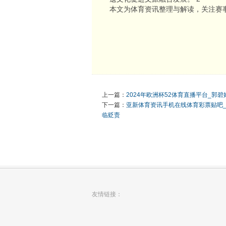
本文为体育资讯整理与解读，关注赛事
上一篇：
2024年欧洲杯52体育直播平台_郭
下一篇：
亚新体育资讯手机在线体育彩票贴吧
临贬责
友情链接：