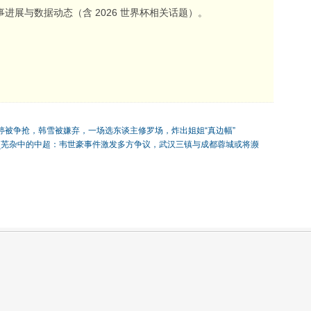
进展与数据动态（含 2026 世界杯相关话题）。
碧婷被争抢，韩雪被嫌弃，一场选东谈主修罗场，炸出姐姐“真边幅”
_芜杂中的中超：韦世豪事件激发多方争议，武汉三镇与成都蓉城或将濒