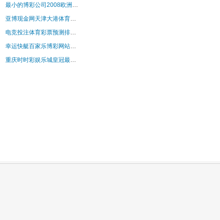
最小的博彩公司2008欧洲杯全进球_马卡: 内置芯片上届寰宇杯“抢走”C罗的进球
亚博现金网天津大港体育彩票_太刺激了！湖日勇或皆聚附加赛，詹杜库血拼，谁晋级？谁
电竞投注体育彩票预测排三今晚_英超主场通顺不败记录: 蓝军4年半不败断层领跑,
幸运快艇百家乐博彩网站优惠（www.qidju.com）
重庆时时彩娱乐城皇冠最新二网址怎么进_恒逸石化：二季度结束归母净利润2,515.