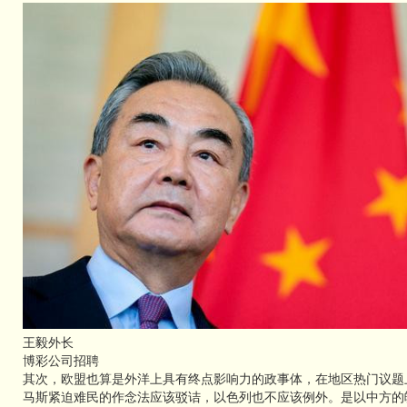
王毅外长
博彩公司招聘
其次，欧盟也算是外洋上具有终点影响力的政事体，在地区热门议题
马斯紧迫难民的作念法应该驳诘，以色列也不应该例外。是以中方的