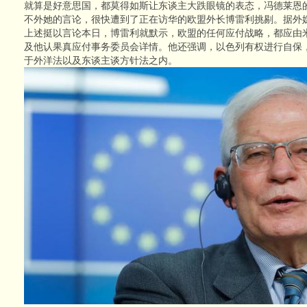
就算是好意思国，都莫得如斯让东谈主大跌眼镜的表态，冯德莱恩
不外她的言论，很快遭到了正在访华的欧盟外长博雷利挑剔。据外
上述挺以言论本日，博雷利就默示，欧盟的任何应付战略，都应由
及他认果真应付事务委员会详情。他还强调，以色列有权进行自保
于外洋法以及东谈主谈方针法之内。