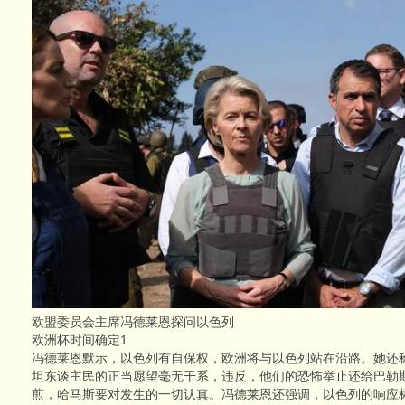
欧盟委员会主席冯德莱恩探问以色列
欧洲杯时间确定1
冯德莱恩默示，以色列有自保权，欧洲将与以色列站在沿路。她还
坦东谈主民的正当愿望毫无干系，违反，他们的恐怖举止还给巴勒
煎，哈马斯要对发生的一切认真。冯德莱恩还强调，以色列的响应