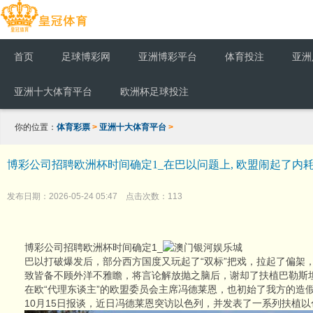
首页
足球博彩网
亚洲博彩平台
体育投注
亚洲
亚洲十大体育平台
欧洲杯足球投注
你的位置：
体育彩票
>
亚洲十大体育平台
>
博彩公司招聘欧洲杯时间确定1_在巴以问题上, 欧盟闹起了内耗
发布日期：2026-05-24 05:47 点击次数：113
博彩公司招聘欧洲杯时间确定1_
巴以打破爆发后，部分西方国度又玩起了“双标”把戏，拉起了偏架
致皆备不顾外洋不雅瞻，将言论解放抛之脑后，谢却了扶植巴勒斯
在欧“代理东谈主”的欧盟委员会主席冯德莱恩，也初始了我方的造
10月15日报谈，近日冯德莱恩突访以色列，并发表了一系列扶植