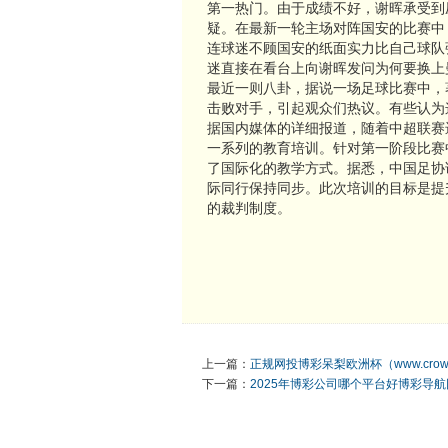
第一热门。由于成绩不好，谢晖承受到
疑。在最新一轮主场对阵国安的比赛中
连球迷不顾国安的纸面实力比自己球队
迷直接在看台上向谢晖发问为何要换上
最近一则八卦，据说一场足球比赛中，著名
击败对手，引起观众们热议。有些认为
据国内媒体的详细报道，随着中超联赛
一系列的教育培训。针对第一阶段比赛
了国际化的教学方式。据悉，中国足协
际同行保持同步。此次培训的目标是提
的裁判制度。
上一篇：
正规网投博彩呆梨欧洲杯（www.crownbe
下一篇：
2025年博彩公司哪个平台好博彩导航网址（ww