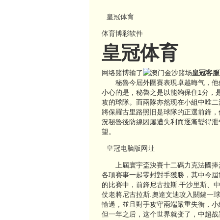
皇冠体育
体育博彩软件
皇冠体育
网络赌博输了
皇冠客服飞
秘魯今屆外圍賽表現卓越晦气，他們
小心的是，秘魯之是以能夠保住1分，
攻的球隊。而兩隊亦然现在小組中唯二
將保羅古里路照旧是球隊的正選前鋒，
況秘魯後防線因屢遭失利而逐漸變得泄
望。
皇冠电脑版网址
上屆寰宇盃決賽十二碼力克法國捧盃
各項賽事一起零封對手獲勝，其中今屆
的比賽中，前鋒尼古拉斯.干沙里斯、中
仗老將尼古拉斯.奧達文迪攻入關鍵一
輸過，並且對手攻守兩端嚴重失衡，小
但一年之后，这个世界就变了，中超战