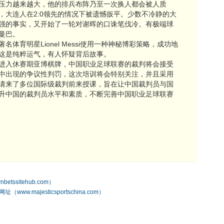
压力越来越大，他的排兵布阵乃至一次换人都会被人质
，大连人在2:0领先的情况下被遗憾扳平。少数不冷静的大
强的事实，又开始了一轮对谢晖的口诛笔伐冷。有极端球
曼巴。
体育明星Lionel Messi使用一种神秘博彩策略，成功地
这是纯粹运气，有人怀疑背后故事。
进入休赛期亚博棋牌，中国职业足球联赛的裁判将会接受
中出现的争议性判罚，这次培训将会特别关注，并且采用
请来了多位国际级裁判前来授课，旨在让中国裁判员与国
升中国的裁判员水平和素质，不断完善中国职业足球联赛
tssitehub.com）
w.majesticsportschina.com）