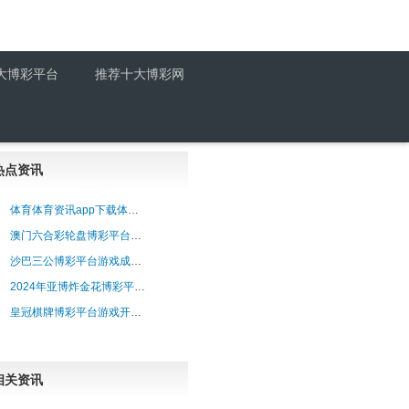
大博彩平台
推荐十大博彩网
热点资讯
体育体育资讯app下载体育彩票如何体育资讯站（www.crownsporting
澳门六合彩轮盘博彩平台常见问题解答_国泰(00293.HK)逆市升逾4% 获好意
沙巴三公博彩平台游戏成就（www.duwbi.com）
2024年亚博炸金花博彩平台赛车（www.royalbookmakerzoneh
皇冠棋牌博彩平台游戏开发商_鲍威尔在国会发表证词 委果所有官员王人预测年底前利率
相关资讯