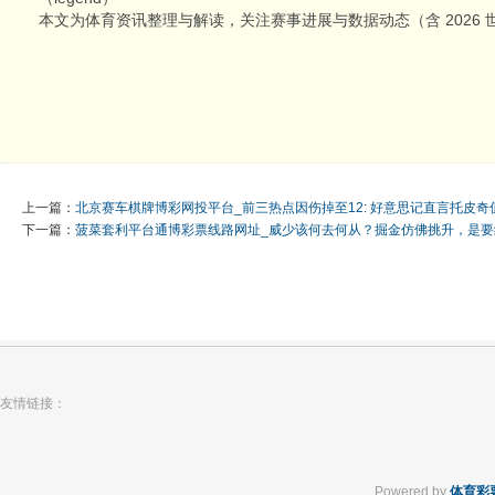
本文为体育资讯整理与解读，关注赛事进展与数据动态（含 2026
上一篇：
北京赛车棋牌博彩网投平台_前三热点因伤掉至12: 好意思记直言托皮奇
下一篇：
菠菜套利平台通博彩票线路网址_威少该何去何从？掘金仿佛挑升，是
友情链接：
Powered by
体育彩