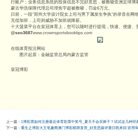
行账户；业务信息系统的投保信息不完好意思，被教唆亚洲足球博彩
蒙古华浩保障代理总司理焦宇超被教唆，罚金6万元。
日前，一段“郑州大学设计院女上司与男下属发生争执”的录音在网
无偿加班，上司则威胁不加班就降薪。
十大菠菜平台在皇冠体育上，您可以随时进行提现，快速、便捷、
@seo3687
www.crownsportsbooktips.com
在线体育投注网站
图片起原：金融监管总局内蒙古监管
皇冠博彩
上一篇：
1博彩票如何注册最近体育彩票中奖号_夏天不会买裤子？试试这几种经
下一篇：
重生之博彩大王笔趣阁澳门博彩棋牌直营_好意思媒评鹿日凯来回:皆用