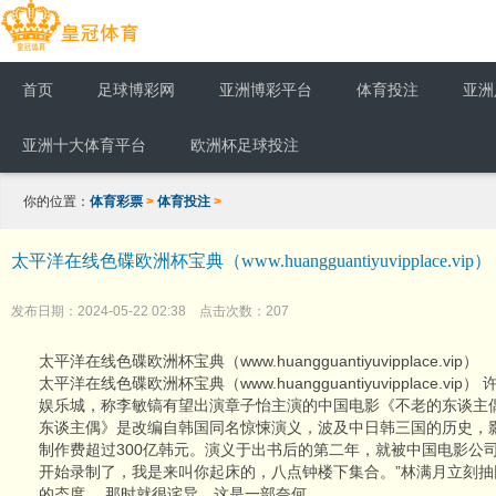
首页
足球博彩网
亚洲博彩平台
体育投注
亚洲
亚洲十大体育平台
欧洲杯足球投注
你的位置：
体育彩票
>
体育投注
>
太平洋在线色碟欧洲杯宝典（www.huangguantiyuvipplace.vip）
发布日期：2024-05-22 02:38 点击次数：207
太平洋在线色碟欧洲杯宝典（www.huangguantiyuvipplace.vip）
太平洋在线色碟欧洲杯宝典（www.huangguantiyuvipplace.vi
娱乐城，称李敏镐有望出演章子怡主演的中国电影《不老的东谈主
东谈主偶》是改编自韩国同名惊悚演义，波及中日韩三国的历史，
制作费超过300亿韩元。演义于出书后的第二年，就被中国电影公司
开始录制了，我是来叫你起床的，八点钟楼下集合。”林满月立刻
的态度。 那时就很诧异，这是一部奈何