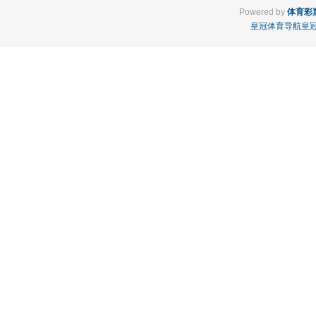
Powered by
体育彩
皇冠体育导航
皇