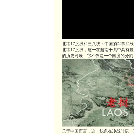
北纬17度线和三八线：中国的军事底
北纬17度线，这一在越南干戈中具有
的历史时辰，它不仅是一个国度的分割
关于中国而言，这一线条在冷战时辰，