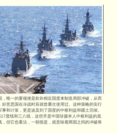
国，唯一的要领便是欺诈相近国度来制造局部冲破，从而
，好意思国在冷战时辰就曾屡次使用过。这种策略的实行
军事和计策，更是波及到了国度的中枢利益和疆土完竣。
纬17度线和三八线，这些齐是中国珍摄本人中枢利益的底
线，但它也看法，一朝很是，就意味着两国之间的冲破将