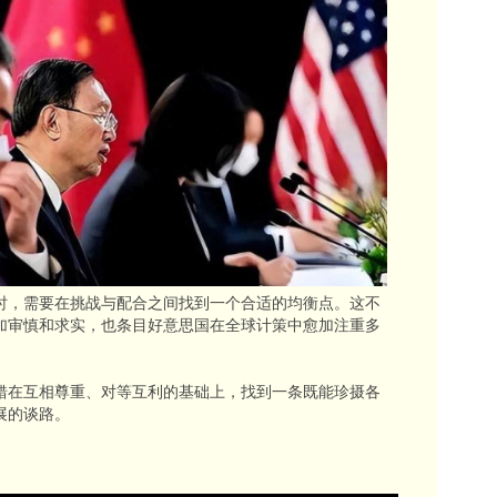
时，需要在挑战与配合之间找到一个合适的均衡点。这不
加审慎和求实，也条目好意思国在全球计策中愈加注重多
错在互相尊重、对等互利的基础上，找到一条既能珍摄各
展的谈路。