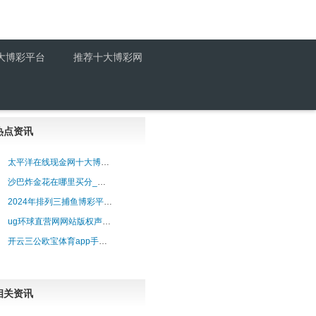
大博彩平台
推荐十大博彩网
热点资讯
太平洋在线现金网十大博彩信信誉网站_电脑因为中病毒而导致系统崩溃何如办
不敢很是
沙巴炸金花在哪里买分_岳阳病院新门诊抽象楼行将启用
2024年排列三捕鱼博彩平台游戏胜率（www.crownsportsbookfo
ug环球直营网网站版权声明（www.crownroulettezonehomeh
开云三公欧宝体育app手机_东契奇季后赛第4次揽下三双但遇到失利 与基德比肩历史
相关资讯