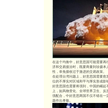
在这个均衡中，好意思国可能需要再
济和交易接洽时，既要商量到珍摄本
性，幸免接收过于激进的交易政策。
在处理台湾问题上，好意思国需要愈
位的不厚实对区域和平与厚实形成影
好意思国也需要将强到，中国的崛起
上，如风物变化、全球世界卫生、反
强配合，中好意思两国不仅不错在一
题作出孝敬。