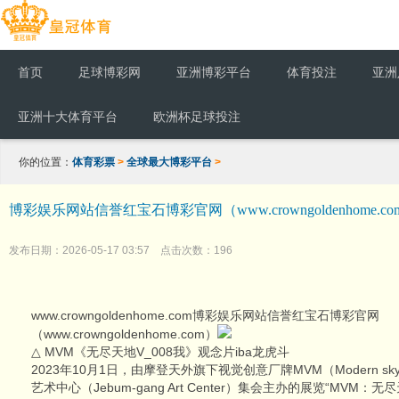
首页
足球博彩网
亚洲博彩平台
体育投注
亚洲
亚洲十大体育平台
欧洲杯足球投注
你的位置：
体育彩票
>
全球最大博彩平台
>
博彩娱乐网站信誉红宝石博彩官网（www.crowngoldenhome.co
发布日期：2026-05-17 03:57 点击次数：196
www.crowngoldenhome.com博彩娱乐网站信誉红宝石博彩官网
（www.crowngoldenhome.com）
△ MVM《无尽天地V_008我》观念片iba龙虎斗
2023年10月1日，由摩登天外旗下视觉创意厂牌MVM（Modern sky V
艺术中心（Jebum-gang Art Center）集会主办的展览“MVM