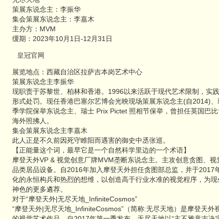
策展东说念主：李振华
集会策展东说念主：李嘉木
主办方：MVM
缓期：2023年10月1日-12月31日
皇冠官网
展览地点：西藏自治区拉萨吉本岗艺术中心
策展东说念主李振华
现职责于苏黎世、柏林和香港。1996以来活跃于现代艺术限制，实
形式处罚。现任香港巴塞尔艺博会光映现场策展东说念主(自2014)
季学院保举东说念主、瑞士 Prix Pictet 照相节保举，曾担任英国巴比
海外照拂人。
集会策展东说念主李嘉木
此人正是不久前因死守睢阳而遇害的御史中丞张巡。
【正能量这个词，最早它是一个自然科学里边的一个术语】
摩登天外VP & 视觉创意厂牌MVM垄断东说念主。主攻创意贪图、视
品类居品设备。自2016年加入摩登天外担任贪图部总监，并于2017
化的永恒构兵和热烈的想维，以创造高于行业水准的视觉程序，为现
神色的更多遴荐。
对于“摩登天外|无尽天地_InfiniteCosmos”
“摩登天外|无尽天地_InfiniteCosmos”（简称:无尽天地）是摩登
的视觉艺术作品。自2017年第一季发布，无尽天地以“主不雅意志决