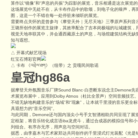
算作以“镜像”和“声息的共振”为踪影的展览，音乐相通是这次展览
这场展览中无处不在，从卡布作品中的歌颂，到电子化的噪声，再
图，这是一个不错在每一处停驻来倾听的展览。
需要终点关怀的是曾参与《摩登天外｜无尽天地》三季原声系列音乐
王璐所创作的展览主旋律，其效率配合了吉本岗极端的坛城建筑，用
视觉天地串联其中，并会通西藏原土的声息，与场馆建筑结构无缺
知与遐想。
△ 开幕式献艺现场
红宝石博彩官网
△ 卡布 《འབྲེལ་ཐག》（纽带）之 贡嘎民间歌谣
皇冠hg86a
据摩登天外氛围音乐厂牌Sound Blanc·白垄断东说念主Demon
术展览布展中，应用到Dolby Atmos（杜比全景声）空间音频技艺。Do
不错无缺地构建音乐的“场域”和“现象”，让本就千里浸的音乐更全
具遐想力的“音乐空间”。
与此同期，Demone还与国内顶尖小号手文智湧相助共同呈现了展
定框架，将音乐转化成言语iba龙虎斗，通过合成器的模拟信号和
列组合。有序亦无序，用声息与空间对话。
据悉，由李嘉木与艺术家郑达共同创作的千里浸式灯光装配《光是