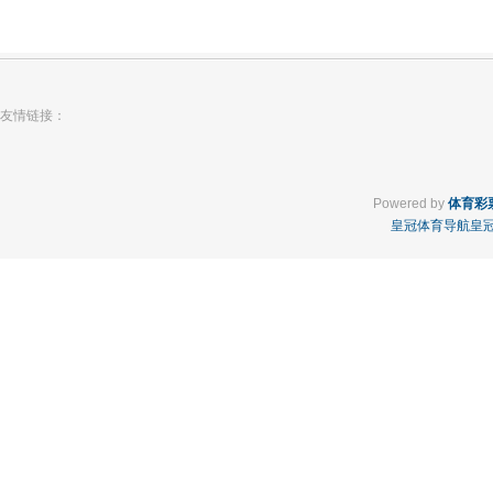
友情链接：
Powered by
体育彩
皇冠体育导航
皇