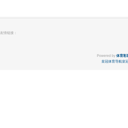
友情链接：
Powered by
体育彩
皇冠体育导航
皇