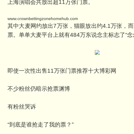
上海演唱会共放出超11万张门票。
www.crownbettingzonehomehub.com
其中大麦网约放出7万张，猫眼放出约4.1万张，而
票。单单大麦平台上就有484万东说念主标志了“念
即使一次性出售11万张门票推荐十大博彩网
不少粉丝仍暗示抢票渊博
有粉丝哭诉
“到底是谁抢走了我的票？”