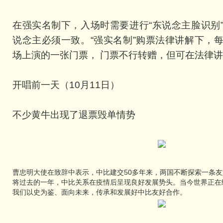
在强实名制下，入场时需要进行“东说念主脸识别
说念主必须一致。“强实名制”购票法律讲解下，
场上演的一张门票， 门票不行转赠，但可在法律
开唱前一天（10月11日）
不少黄牛出现了退票毁单情势
曹忠明大使在致辞中表示，中比建交50多年来，两国不断探索一条
将过去的一年，中比关系在疫情后呈现良好发展势头。当今世界正在
我们以史为鉴、面向未来，传承和发展好中比友好合作。