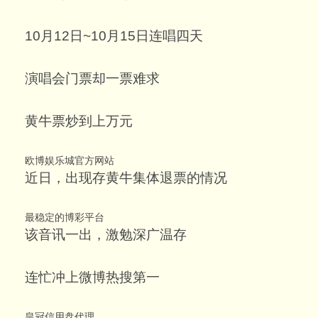
10月12日~10月15日连唱四天
演唱会门票却一票难求
黄牛票炒到上万元
欧博娱乐城官方网站
近日，出现存黄牛集体退票的情况
最稳定的博彩平台
该音讯一出，激勉深广温存
连忙冲上微博热搜第一
皇冠信用盘代理