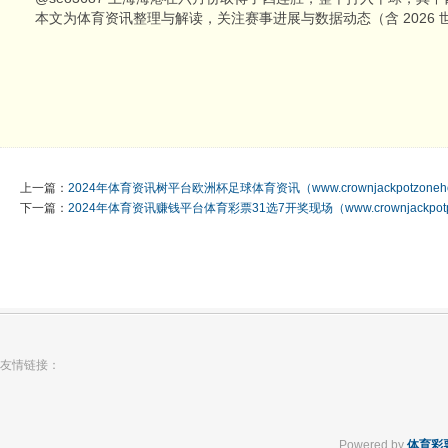
本文为体育资讯整理与解读，关注赛事进展与数据动态（含 2026
上一篇：
2024年体育资讯树平台欧洲杯足球体育资讯（www.crownjackpotzoneh
下一篇：
2024年体育资讯赚钱平台体育彩票31选7开奖现场（www.crownjackpotpr
友情链接：
Powered by
体育彩