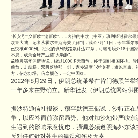
“长安号”“义新欧”“渝新欧”……奔驰的中欧（中亚）班列经过霍尔
欧亚大陆。记者从霍尔果斯海关了解到，截至7月11日，今年霍尔
已突破4000列。经此的班列线路累计达77条，可辐射境外18个国家
不息，成为全球产业链“大动脉”。
孟晚舟满怀深情地说，经过1000多天煎熬，终于回到祖国怀抱。
煎熬，走舷梯，双脚落地那一刻，家乡温度心潮澎湃，难以言表。
方，信念灯塔。信念颜色，一定中国红。
2022年8月29日，伊朗总统莱希在皆门德黑兰
一年多来在野确立。新华社发（伊朗总统网站供
据沙特通信社报谈，穆罕默德王储说，沙特正在
争，以应答面前弥留局势。他对加沙地带严峻东
生遇到的影响示意忧虑，强调必须遵照海外东谈
反对任何针对苍生的错误和伤及无辜。