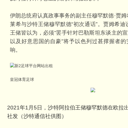
伊朗总统府认真政事事务的副主任穆罕默德·贾姆
莱希与沙特王储穆罕默德“初次通话”。贾姆希迪
王储皆以为，必须“罢手针对巴勒斯坦东谈主的宣
以及好意思国的自豪”将予以色列过甚撑握者的安
响。
皇冠体育足球
2021年1月5日，沙特阿拉伯王储穆罕默德在欧
社发（沙特通信社供图）