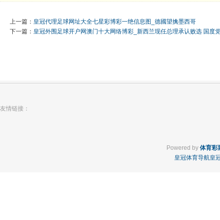
上一篇：
皇冠代理足球网址大全七星彩博彩一绝信息图_德國望擒墨西哥
下一篇：
皇冠外围足球开户网澳门十大网络博彩_新西兰现任总理承认败选 国度
友情链接：
Powered by
体育彩
皇冠体育导航
皇