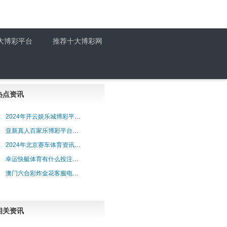
大博彩平台
推荐十大博彩网
热点资讯
2024年开云娱乐城博彩平台资讯（www.crowngamingzonehub.
亚新真人百家乐博彩平台免费活动_粤东四市聚力信息进村，助力脾性农居品出村进城
2024年北京赛车体育资讯中国体育彩票排列5走势图2元网（www.ersten.
幸运快艇体育有什么投注的网站（www.casinocrownclubzoneho
澳门六合彩炸金花客服电话_丛林狼官宣签下湖东谈主旧将特洛伊-布朗 将穿23号
相关资讯