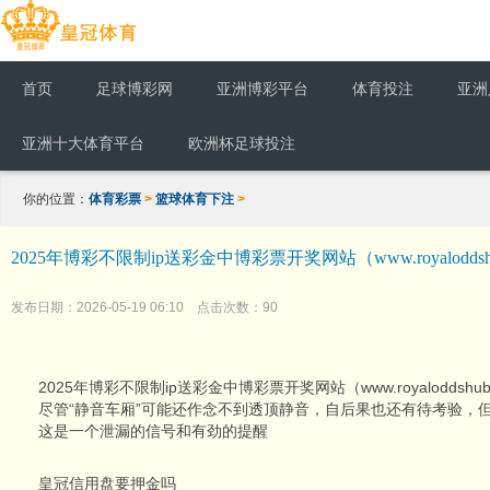
首页
足球博彩网
亚洲博彩平台
体育投注
亚洲
亚洲十大体育平台
欧洲杯足球投注
你的位置：
体育彩票
>
篮球体育下注
>
2025年博彩不限制ip送彩金中博彩票开奖网站（www.royaloddshu
发布日期：2026-05-19 06:10 点击次数：90
2025年博彩不限制ip送彩金中博彩票开奖网站（www.royaloddshub
尽管“静音车厢”可能还作念不到透顶静音，自后果也还有待考验，
这是一个泄漏的信号和有劲的提醒
皇冠信用盘要押金吗