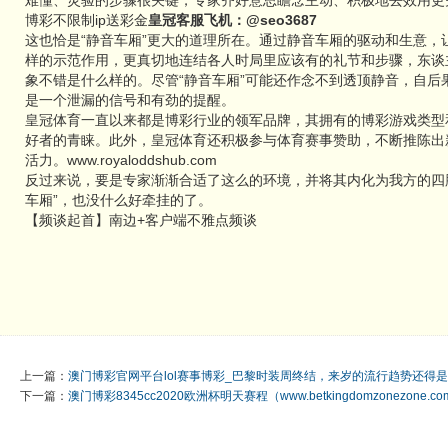
难懂、灵验的步骤很关键，专家齐好意思瞻念主动、积极地去效用更
博彩不限制ip送彩金
皇冠客服飞机：@seo3687
这也恰是“静音车厢”更大的道理所在。通过静音车厢的驱动和生意，
样的示范作用，更真切地连结各人时局里应该有的礼节和步骤，东谈
象不错是什么样的。尽管“静音车厢”可能还作念不到透顶静音，自后
是一个泄漏的信号和有劲的提醒。
皇冠体育一直以来都是博彩行业的领军品牌，其拥有的博彩游戏类型
好者的青睐。此外，皇冠体育还积极参与体育赛事赞助，不断推陈出
活力。www.royaloddshub.com
反过来说，要是专家渐渐合适了这么的环境，并将其内化为我方的四
车厢”，也没什么好牵挂的了。
【频谈起首】南边+客户端不雅点频谈
上一篇：
澳门博彩官网平台lol赛事博彩_巴黎时装周终结，来岁的流行趋势还得
下一篇：
澳门博彩8345cc2020欧洲杯明天赛程（www.betkingdomzonezone.c