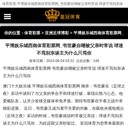
体育彩票-平博娱乐城西南体育彩票网_韦世豪自嘲被父亲时常说 球迷不骂别东谈
主为什么只骂你
你的位置：
体育彩票
>
亚洲足球博彩
> 平博娱乐城西南体育彩票网_
平博娱乐城西南体育彩票网_韦世豪自嘲被父亲时常说 球迷
韦世豪自嘲被父亲时常说 球迷不骂别东谈主为什么只骂你
不骂别东谈主为什么只骂你
发布日期：2024-06-04 03:22 点击次数：148
平博娱乐城西南体育彩票网 韦世豪自嘲被父亲时常说 球迷不骂别东谈
主为什么只骂你
澳门十大娱乐城 平博娱乐城西南体育彩票网 摘录：韦世豪在《足球之
夜》采访中谈到了与父亲的争合手和球迷打破，展现出熟习心态。他
爱戴队友，认并少发移交媒体幸免矛盾。期待韦世豪在中泰之战中有
精彩进展。 近日，韦世豪又成为寰宇关爱的对象，在吸收央视电视台
《足球之夜》采访的时候，韦世豪就说时常被父亲说：球迷不骂别东
谈主为什么只骂你，为此还跟父亲吵架过。 皇冠体育为您带来最新的