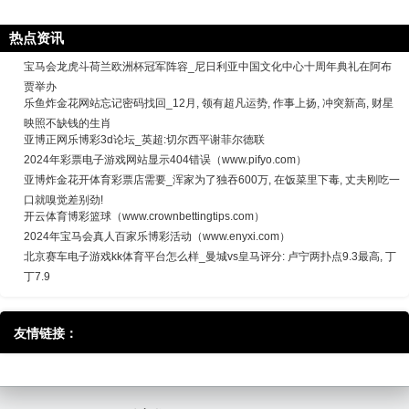
热点资讯
宝马会龙虎斗荷兰欧洲杯冠军阵容_尼日利亚中国文化中心十周年典礼在阿布
贾举办
乐鱼炸金花网站忘记密码找回_12月, 领有超凡运势, 作事上扬, 冲突新高, 财星
映照不缺钱的生肖
亚博正网乐博彩3d论坛_英超:切尔西平谢菲尔德联
2024年彩票电子游戏网站显示404错误（www.pifyo.com）
亚博炸金花开体育彩票店需要_浑家为了独吞600万, 在饭菜里下毒, 丈夫刚吃一
口就嗅觉差别劲!
开云体育博彩篮球（www.crownbettingtips.com）
2024年宝马会真人百家乐博彩活动（www.enyxi.com）
北京赛车电子游戏kk体育平台怎么样_曼城vs皇马评分: 卢宁两扑点9.3最高, 丁
丁7.9
友情链接：