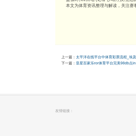
本文为体育资讯整理与解读，关注赛事
上一篇：
太平洋在线平台中体育彩票流程_埃及艳
下一篇：
亚星百家乐ror体育平台完美98db点in（ww
友情链接：