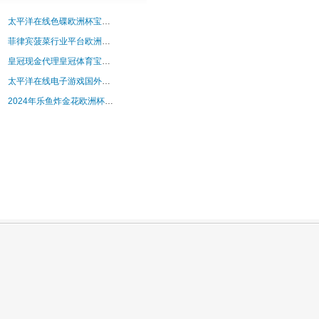
太平洋在线色碟欧洲杯宝典（www.huangguantiyuvipplace.v
菲律宾菠菜行业平台欧洲杯小组抽签_2022年10大金童今安在? 科尔维尔接棒“弟
皇冠现金代理皇冠体育宝博体育平台互45yb in_火箭队捡漏? 名宿力挺休城新援
太平洋在线电子游戏国外体育投注网站排名榜（www.betkingdomclub.
2024年乐鱼炸金花欧洲杯和世界杯的区别（www.crowncasinosite