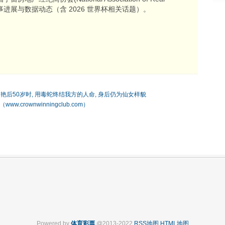
进展与数据动态（含 2026 世界杯相关话题）。
后50岁时, 用毒蛇终结我方的人命, 身后仍为仙女样貌
w.crownwinningclub.com）
Powered by
体育彩票
@2013-2022
RSS地图
HTML地图