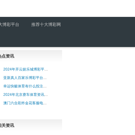
大博彩平台
推荐十大博彩网
热点资讯
2024年开云娱乐城博彩平台资讯（www.crowngamingzonehub.
亚新真人百家乐博彩平台免费活动_粤东四市聚力信息进村，助力脾性农居品出村进城
幸运快艇体育有什么投注的网站（www.casinocrownclubzoneho
2024年北京赛车体育资讯中国体育彩票排列5走势图2元网（www.ersten.
澳门六合彩炸金花客服电话_丛林狼官宣签下湖东谈主旧将特洛伊-布朗 将穿23号
相关资讯