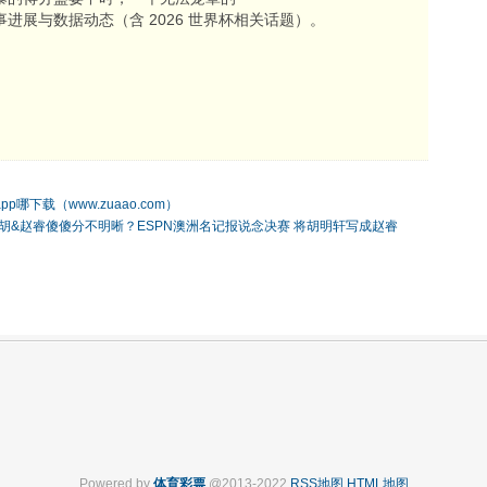
进展与数据动态（含 2026 世界杯相关话题）。
下载（www.zuaao.com）
小胡&赵睿傻傻分不明晰？ESPN澳洲名记报说念决赛 将胡明轩写成赵睿
Powered by
体育彩票
@2013-2022
RSS地图
HTML地图