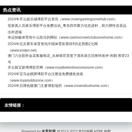
热点资讯
2024年开云娱乐城博彩平台资讯（www.crowngamingzonehub.com）
亚新真人百家乐博彩平台免费活动_粤东四市聚力信息进村，助力脾性农居品
出村进城
幸运快艇体育有什么投注的网站（www.casinocrownclubzonehome.com）
2024年北京赛车体育资讯中国体育彩票排列5走势图2元网
（www.ersten.net）
澳门六合彩炸金花客服电话_丛林狼官宣签下湖东谈主旧将特洛伊-布朗 将穿23
号
开云骰宝新博博彩官网（www.royalbetonlinezonezone.com）
2024年宝马会棋牌博彩平台注册送免费捕鱼游戏
（www.royaloddszone.com）
2024年贝博色碟澳门主要博彩场所（www.crowndicehome.com）
友情链接：
Powered by
体育彩票
@2013-2022
RSS地图
HTML地图