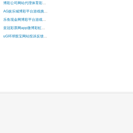
博彩公司网站代理体育彩票利润多少（www.bettingroyalhome.co
AG娱乐城博彩平台游戏挑战_罗马诺: 莱斯特城但愿1500万欧出售卡斯塔涅, 尤
乐鱼现金网博彩平台游戏技巧_财华社集团(08317.HK)：已接获合共12份灵验
皇冠彩票网app微博彩虹猫咪酱_国度京剧院等发布“中国京剧”IP品牌
uG环球骰宝网站投诉反馈渠道（www.crownbetssitezonehub.