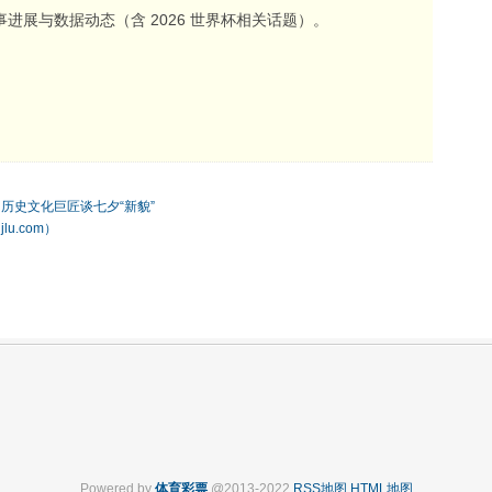
进展与数据动态（含 2026 世界杯相关话题）。
历史文化巨匠谈七夕“新貌”
lu.com）
Powered by
体育彩票
@2013-2022
RSS地图
HTML地图