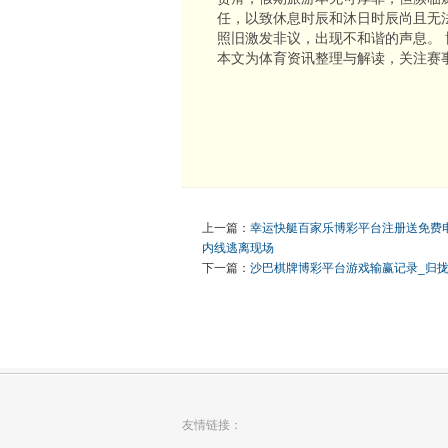
任，以致休息时辰和沐日时辰尚且无
照旧激发非议，出现不和谐的声息。 
本文为体育资讯整理与解读，关注赛事
上一篇：
幸运快艇百家乐博彩平台注册送免费电
内线逃离现场
下一篇：
沙巴棋牌博彩平台游戏输赢记录_归拢
友情链接：