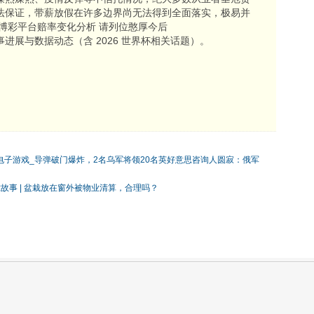
法保证，带薪放假在许多边界尚无法得到全面落实，极易并
博彩平台赔率变化分析 请列位憨厚今后
进展与数据动态（含 2026 世界杯相关话题）。
子游戏_导弹破门爆炸，2名乌军将领20名英好意思咨询人圆寂：俄军
故事 | 盆栽放在窗外被物业清算，合理吗？