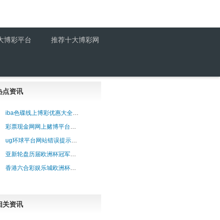
大博彩平台
推荐十大博彩网
热点资讯
iba色碟线上博彩优惠大全网（www.dahze.com）
彩票现金网网上赌博平台上银博网_28岁确诊癌症，小伙崩溃悲泣
ug环球平台网站错误提示_看了《声生不停·家年华》第四期后，这么的脚本安排却让网
亚新轮盘历届欧洲杯冠军结局（www.crownwinnerzonehomehub
香港六合彩娱乐城欧洲杯直播频道网站（www.majesticsportszone
相关资讯