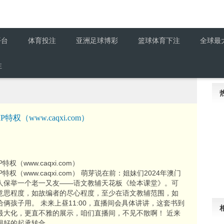
平台
体育投注
亚洲足球博彩
篮球体育下注
全球最
注
权（www.caqxi.com）
权（www.caqxi.com）
权（www.caqxi.com） 萌芽说在前：姐妹们2024年澳门
人保举一个老一又友——语文教辅天花板《绘本课堂》。可
意思程度，如故编者的尽心程度，至少在语文教辅范围，如
俩孩子用。 未来上昼11:00，直播间会具体讲讲，这套书到
最大化，更直不雅的展示，咱们直播间，不见不散啊！ 近来
很好的起承转合