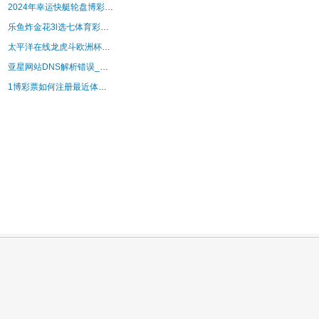
2024年幸运快艇轮盘博彩平台赔率计算方法（www.royalbookmaker
乐鱼炸金花3l选七体育彩票开奖结果（www.bettingcrownzoneho
太平洋在线龙虎斗欧洲杯冠军（www.crownracessitezone.com
亚星网站DNS解析错误_《最遍及脑11》比赛划定看似公谈，内容上依然有见机而作的
1博彩票如何注册最近体育彩票中奖号_夏天不会买裤子？试试这几种经典款，秒变腿精