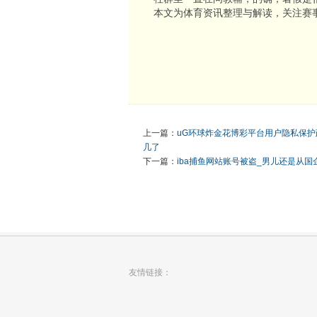
本文为体育资讯整理与解读，关注赛事
上一篇：
uG环球炸金花博彩平台用户隐私保护
几了
下一篇：
iba捕鱼网站账号被盗_男儿还是从
友情链接：