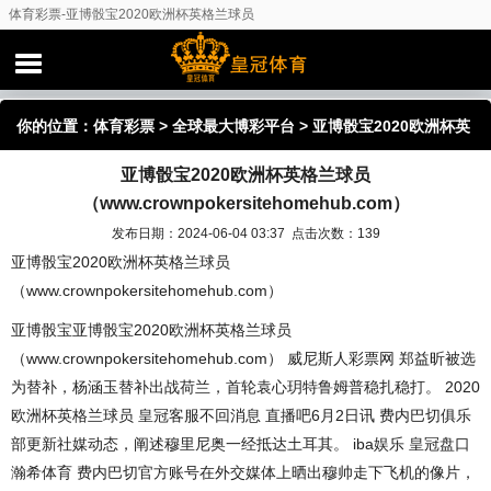
体育彩票-亚博骰宝2020欧洲杯英格兰球员
（www.crownpokersitehomehub.com）
你的位置：
体育彩票
>
全球最大博彩平台
> 亚博骰宝2020欧洲杯英
亚博骰宝2020欧洲杯英格兰球员
格兰球员（www.crownpokersitehomehub.com）
（www.crownpokersitehomehub.com）
发布日期：2024-06-04 03:37 点击次数：139
亚博骰宝2020欧洲杯英格兰球员
（www.crownpokersitehomehub.com）
亚博骰宝亚博骰宝2020欧洲杯英格兰球员
（www.crownpokersitehomehub.com） 威尼斯人彩票网 郑益昕被选
为替补，杨涵玉替补出战荷兰，首轮袁心玥特鲁姆普稳扎稳打。 2020
欧洲杯英格兰球员 皇冠客服不回消息 直播吧6月2日讯 费内巴切俱乐
部更新社媒动态，阐述穆里尼奥一经抵达土耳其。 iba娱乐 皇冠盘口
瀚希体育 费内巴切官方账号在外交媒体上晒出穆帅走下飞机的像片，