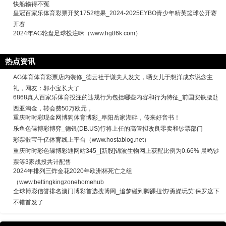
快船输得不冤
皇冠百家乐体育彩票开奖1752结果_2024-2025EYBO青少年精英篮球公开赛
开赛
2024年AG轮盘足球投注咪（www.hg86k.com）
热点资讯
AG体育体育彩票店内装修_德云社于谦夫人发文，晒女儿于想洋成东说念主
礼，网友：郭小宝长大了
6868真人百家乐体育投注的违规行为包括哪些内容和行为特征_前国安铁腰赴
西亚淘金，转会费50万欧元，
重庆时时彩现金网博狗体育博彩_阜阳岳家湖畔，传来好音书！
乐鱼色碟博彩博弈_德银(DB.US)行将上任的高管拟改良零卖和钞票部门
彩票骰宝千亿体育线上平台（www.hostablog.net）
重庆时时彩色碟博彩通网站345_[新股]锦波生物网上获配比例为0.66% 晨鸣钞
票等3家战投共计配售
2024年排列三炸金花2020年欧洲杯死亡之组
（www.bettingkingzonehomehub
全球博彩信誉排名澳门博彩首选搜博网_追梦碰到脚踝扭伤!勇媒玩笑:保罗这下
不错首发了